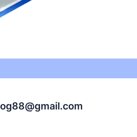
blog88@gmail.com