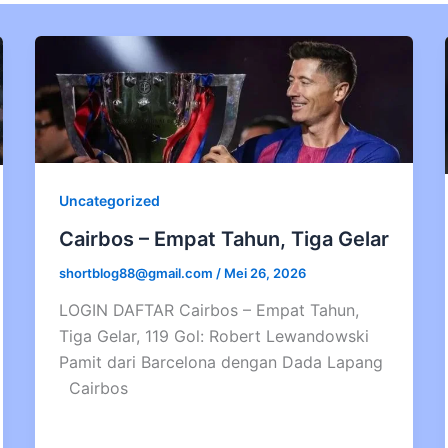
Uncategorized
Cairbos – Empat Tahun, Tiga Gelar
shortblog88@gmail.com
/
Mei 26, 2026
LOGIN DAFTAR Cairbos – Empat Tahun,
Tiga Gelar, 119 Gol: Robert Lewandowski
Pamit dari Barcelona dengan Dada Lapang
Cairbos