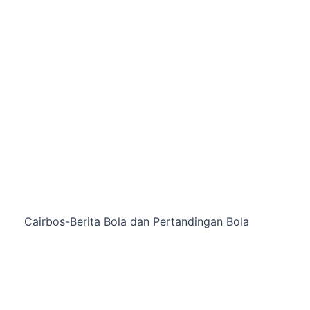
Cairbos-Berita Bola dan Pertandingan Bola