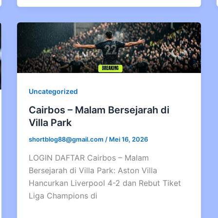
Uncategorized
Cairbos – Malam Bersejarah di
Villa Park
shortblog88@gmail.com
/
Mei 16, 2026
LOGIN DAFTAR Cairbos – Malam
Bersejarah di Villa Park: Aston Villa
Hancurkan Liverpool 4-2 dan Rebut Tiket
Liga Champions di